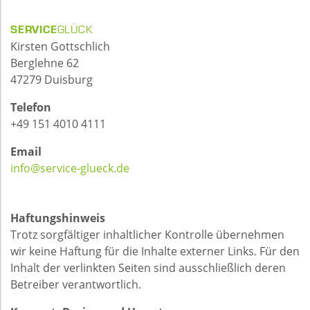
SERVICE
GLÜCK
Kirsten Gottschlich
Ber­gleh­ne 62
47279 Duis­burg
Te­le­fon
+49 151 4010 4111
Email
info@service-glueck.de
Haf­tungs­hin­weis
Trotz sorg­fäl­ti­ger in­halt­li­cher Kon­trol­le über­neh­men
wir keine Haf­tung für die In­hal­te ex­ter­ner Links. Für den
In­halt der ver­link­ten Sei­ten sind aus­schließ­lich deren
Be­trei­ber ver­ant­wort­lich.